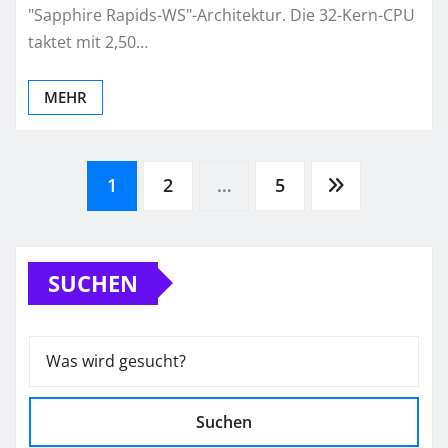
"Sapphire Rapids-WS"-Architektur. Die 32-Kern-CPU
taktet mit 2,50…
MEHR
Seitennummerierung
1
2
…
5
der
SUCHEN
Beiträge
Suchen