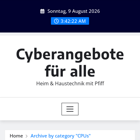
Skip
Sonntag, 9 August 2026
to
content
3:42:24 AM
Cyberangebote
für alle
Heim & Haustechnik mit Pfiff
Home
Archive by category "CPUs"