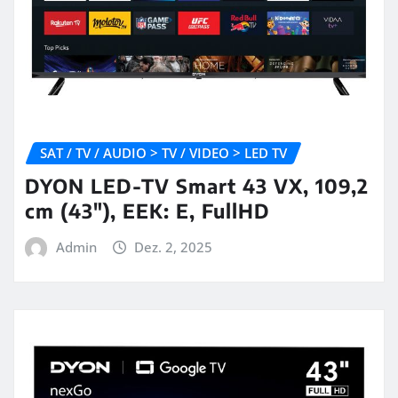
SAT / TV / AUDIO > TV / VIDEO > LED TV
DYON LED-TV Smart 43 VX, 109,2
cm (43″), EEK: E, FullHD
Admin
Dez. 2, 2025