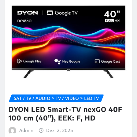
SAT / TV / AUDIO > TV / VIDEO > LED TV
DYON LED Smart-TV nexGO 40F
100 cm (40″), EEK: F, HD
Admin
Dez. 2, 2025