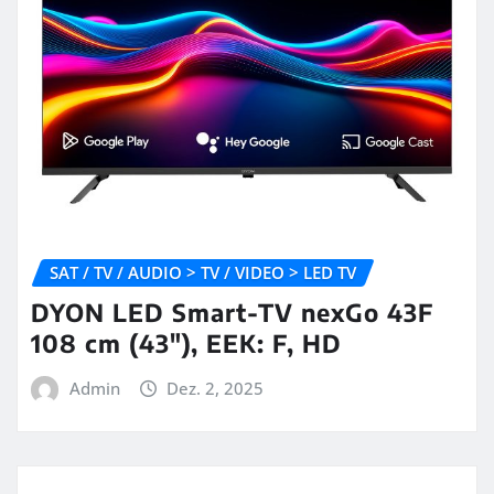
SAT / TV / AUDIO > TV / VIDEO > LED TV
DYON LED Smart-TV nexGo 43F
108 cm (43″), EEK: F, HD
Admin
Dez. 2, 2025