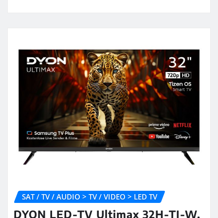
SAT / TV / AUDIO > TV / VIDEO > LED TV
DYON LED-TV Ultimax 32H-TI-W,