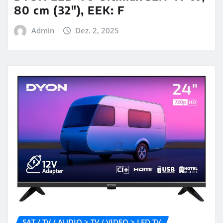
80 cm (32″), EEK: F
Admin
Dez. 2, 2025
SAT / TV / AUDIO > TV / VIDEO > LED TV