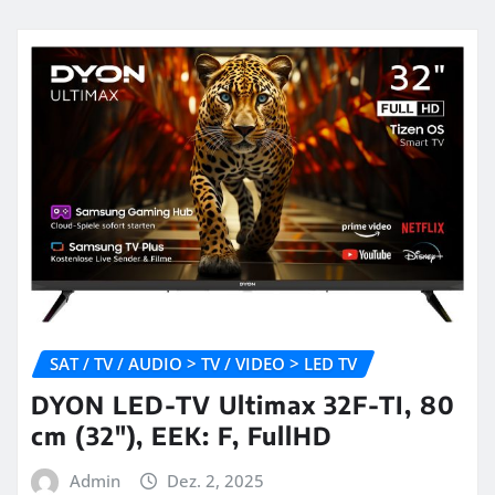
SAT / TV / AUDIO > TV / VIDEO > LED TV
DYON LED-TV Ultimax 32F-TI, 80
cm (32″), EEK: F, FullHD
Admin
Dez. 2, 2025