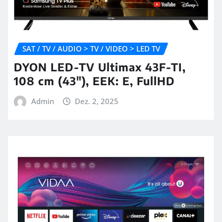
SAT / TV / AUDIO > TV / VIDEO > LED TV
DYON LED-TV Ultimax 43F-TI,
108 cm (43″), EEK: E, FullHD
Admin
Dez. 2, 2025