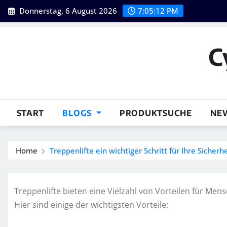
Skip
Donnerstag, 6 August 2026
7:05:13 PM
to
content
C
START
BLOGS
PRODUKTSUCHE
NE
Home
Treppenlifte ein wichtiger Schritt für Ihre Sicherhe
Treppenlifte bieten eine Vielzahl von Vorteilen für Men
Hier sind einige der wichtigsten Vorteile: