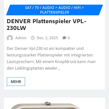
SAT / TV / AUDIO > AUDIO / HIFI >
PLATTENSPIELER
DENVER Plattenspieler VPL-
230LW
Admin
Dez. 2, 2025
0
Der Denver Vpl-230 ist ein kompakter und
leistungsstarker Plattenspieler mit integrierten
Lautsprechern. Mit einem Knopfdruck kann man
den Lieblingsplatten wieder…
MEHR