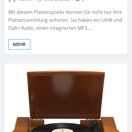
Mit diesem Plattenspieler können Sie nicht nur Ihre
Plattensammlung anhören. Sie haben ein UKW und
Dab+ Radio, einen integrierten MP3…
MEHR