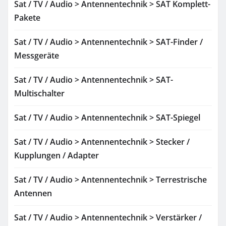
Sat / TV / Audio > Antennentechnik > SAT Komplett-
Pakete
Sat / TV / Audio > Antennentechnik > SAT-Finder /
Messgeräte
Sat / TV / Audio > Antennentechnik > SAT-
Multischalter
Sat / TV / Audio > Antennentechnik > SAT-Spiegel
Sat / TV / Audio > Antennentechnik > Stecker /
Kupplungen / Adapter
Sat / TV / Audio > Antennentechnik > Terrestrische
Antennen
Sat / TV / Audio > Antennentechnik > Verstärker /