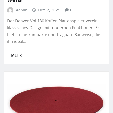
Admin
Dez. 2, 2025
0
Der Denver Vpl-130 Koffer-Plattenspieler vereint
klassisches Design mit modernen Funktionen. Er
bietet eine kompakte und tragbare Bauweise, die
ihn ideal…
MEHR