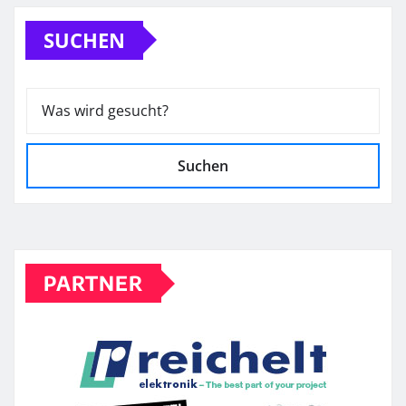
SUCHEN
Suchen
PARTNER