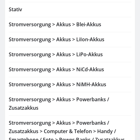
Stativ
Stromversorgung > Akkus > Blei-Akkus
Stromversorgung > Akkus > LiIon-Akkus
Stromversorgung > Akkus > LiPo-Akkus
Stromversorgung > Akkus > NiCd-Akkus
Stromversorgung > Akkus > NiMH-Akkus
Stromversorgung > Akkus > Powerbanks /
Zusatzakkus
Stromversorgung > Akkus > Powerbanks /
Zusatzakkus > Computer & Telefon > Handy /
Smartphone / Foto > Power-Banks / Zusatzakkus