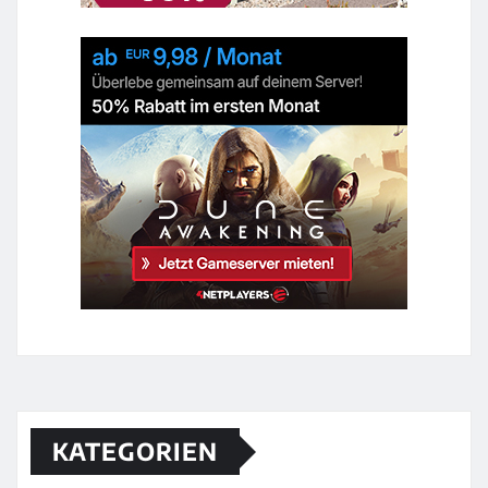
KATEGORIEN