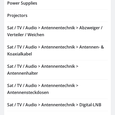
Power Supplies
Projectors
Sat / TV / Audio > Antennentechnik > Abzweiger /
Verteiler / Weichen
Sat / TV / Audio > Antennentechnik > Antennen- &
Koaxialkabel
Sat / TV / Audio > Antennentechnik >
Antennenhalter
Sat / TV / Audio > Antennentechnik >
Antennensteckdosen
Sat / TV / Audio > Antennentechnik > Digital-LNB