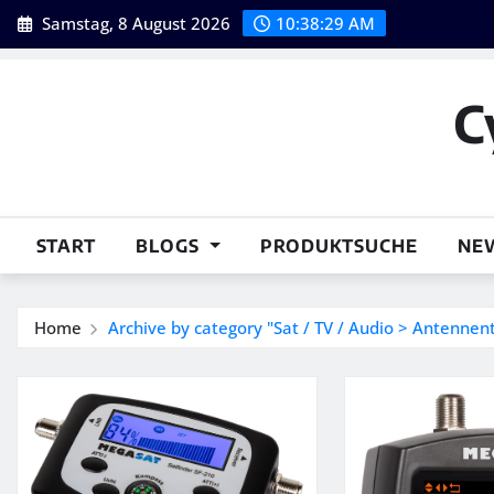
Skip
Samstag, 8 August 2026
10:38:30 AM
to
content
C
START
BLOGS
PRODUKTSUCHE
NE
Home
Archive by category "Sat / TV / Audio > Antennen