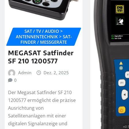
SAT / TV / AUDIO >
ANTENNENTECHNIK > SAT-
FINDER / MESSGERÄTE
MEGASAT Satfinder
SF 210 1200577
Admin
Dez. 2, 2025
0
Der Megasat Satfinder SF 210
1200577 ermöglicht die präzise
Ausrichtung von
Satellitenanlagen mit einer
digitalen Signalanzeige und