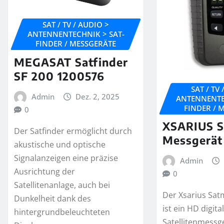
SAT / TV / AUDIO >
ANTENNENTECHNIK > SAT-
FINDER / MESSGERÄTE
MEGASAT Satfinder
SF 200 1200576
SAT / TV
Admin
Dez. 2, 2025
ANTENNENTE
FINDER / 
0
XSARIUS S
Der Satfinder ermöglicht durch
Messgerät
akustische und optische
Signalanzeigen eine präzise
Admin
Ausrichtung der
0
Satellitenanlage, auch bei
Der Xsarius Sat
Dunkelheit dank des
ist ein HD digita
hintergrundbeleuchteten
Satellitenmessge