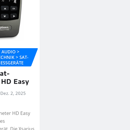
 / AUDIO >
CHNIK > SAT-
MESSGERÄTE
at-
 HD Easy
Dez. 2, 2025
meter HD Easy
les
rät. Die Xsarius