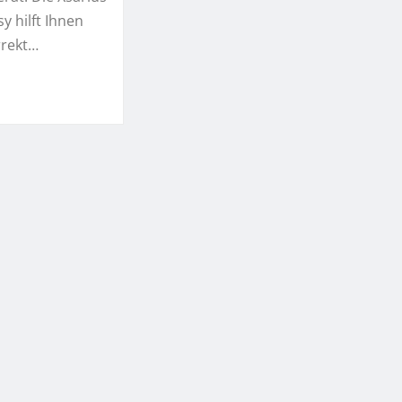
y hilft Ihnen
rrekt…