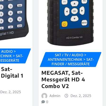
 / AUDIO >
SAT / TV / AUDIO >
CHNIK > SAT-
ANTENNENTECHNIK > SAT-
MESSGERÄTE
FINDER / MESSGERÄTE
Sat-
MEGASAT, Sat-
Digital 1
Messgerät HD 4
Combo V2
Dez. 2, 2025
Admin
Dez. 2, 2025
0