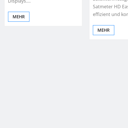
Displays.…
Satmeter HD Eas
effizient und ko
MEHR
MEHR