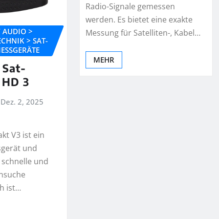
Radio-Signale gemessen
werden. Es bietet eine exakte
 / AUDIO >
Messung für Satelliten-, Kabel…
CHNIK > SAT-
MESSGERÄTE
MEHR
Sat-
 HD 3
Dez. 2, 2025
t V3 ist ein
sgerät und
 schnelle und
ensuche
h ist…