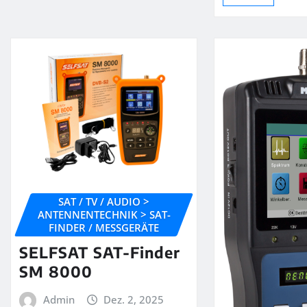
SAT / TV / AUDIO >
ANTENNENTECHNIK > SAT-
FINDER / MESSGERÄTE
SELFSAT SAT-Finder
SM 8000
Admin
Dez. 2, 2025