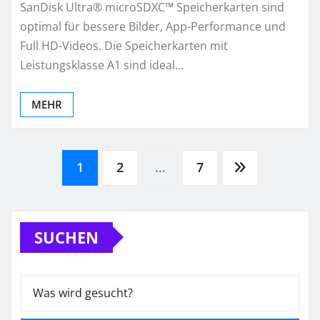
SanDisk Ultra® microSDXC™ Speicherkarten sind
optimal für bessere Bilder, App-Performance und
Full HD-Videos. Die Speicherkarten mit
Leistungsklasse A1 sind ideal…
MEHR
Seitennummerierung
1
2
…
7
der
SUCHEN
Beiträge