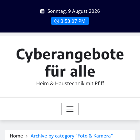
Skip
Sonntag, 9 August 2026
to
content
3:53:08 PM
Cyberangebote
für alle
Heim & Haustechnik mit Pfiff
Home
Archive by category "Foto & Kamera"