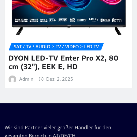
SAT / TV / AUDIO > TV / VIDEO > LED TV
DYON LED-TV Enter Pro X2, 80
cm (32″), EEK E, HD
Admin
Dez. 2, 2025
Wir sind Partner vieler großer Händler für den
gesamten Bereich in AT/DE/CH