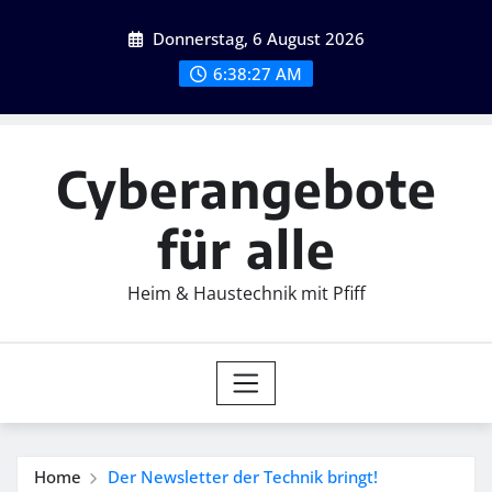
Skip
Donnerstag, 6 August 2026
to
content
6:38:28 AM
Cyberangebote
für alle
Heim & Haustechnik mit Pfiff
Home
Der Newsletter der Technik bringt!