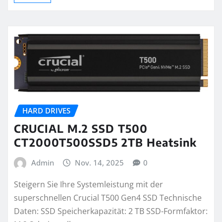
HARD DRIVES
CRUCIAL M.2 SSD T500
CT2000T500SSD5 2TB Heatsink
Admin
Nov. 14, 2025
0
Steigern Sie Ihre Systemleistung mit der
superschnellen Crucial T500 Gen4 SSD Technische
Daten: SSD Speicherkapazität: 2 TB SSD-Formfaktor: