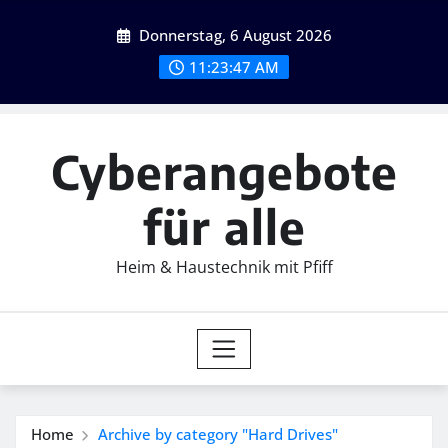
Skip
Donnerstag, 6 August 2026
to
content
11:23:48 AM
Cyberangebote
für alle
Heim & Haustechnik mit Pfiff
Home
Archive by category "Hard Drives"