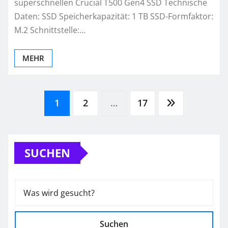
superschnellen Crucial T500 Gen4 SSD Technische
Daten: SSD Speicherkapazität: 1 TB SSD-Formfaktor:
M.2 Schnittstelle:…
MEHR
Seitennummerierung
1
2
…
17
der
SUCHEN
Beiträge
Suchen