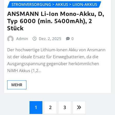
STROMVERSORGUNG > AKKUS > LIION-AKKUS
ANSMANN Li-Ion Mono-Akku, D,
Typ 6000 (min. 5400mAh), 2
Stück
Admin
Dez. 2, 2025
0
Der hochwertige Lithium-Ionen Akku von Ansmann
ist der ideale Ersatz für Einwegbatterien, da die
Ausgangsspannung gegenüber herkömmlichen
NiMH Akkus (1,2…
MEHR
Seitennummerierung
1
2
3