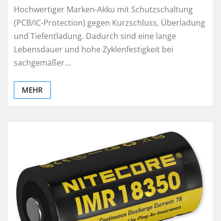
Hochwertiger Marken-Akku mit Schutzschaltung
(PCB/IC-Protection) gegen Kurzschluss, Überladung
und Tiefentladung. Dadurch sind eine lange
Lebensdauer und hohe Zyklenfestigkeit bei
sachgemäßer…
MEHR