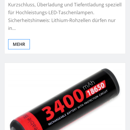
Kurzschluss, Überladung und Tiefentladung speziell
für Hochleistungs-LED-Taschenlampen.
Sicherheitshinweis: Lithium-Rohzellen dürfen nur
in…
MEHR