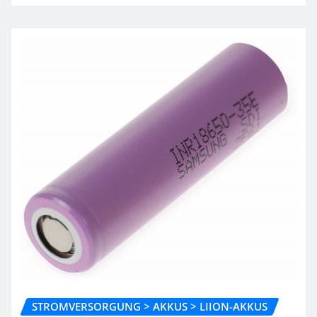
STROMVERSORGUNG > AKKUS > LIION-AKKUS