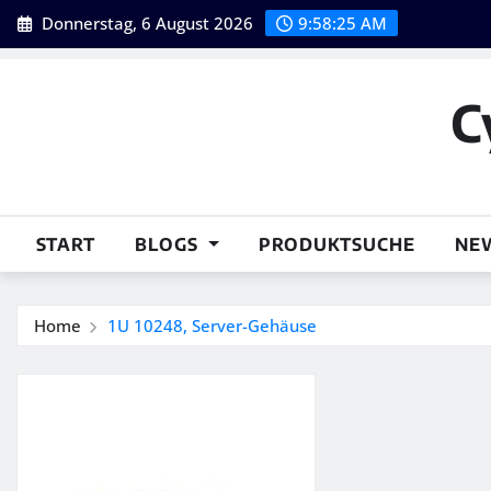
Skip
Donnerstag, 6 August 2026
9:58:26 AM
to
content
C
START
BLOGS
PRODUKTSUCHE
NE
Home
1U 10248, Server-Gehäuse