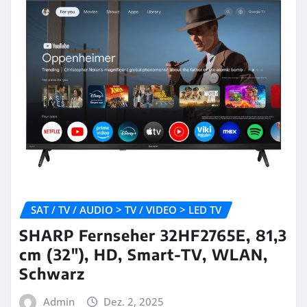
SAT / TV / AUDIO > TV / VIDEO > LED TV
SHARP Fernseher 32HF2765E, 81,3
cm (32″), HD, Smart-TV, WLAN,
Schwarz
Admin
Dez. 2, 2025