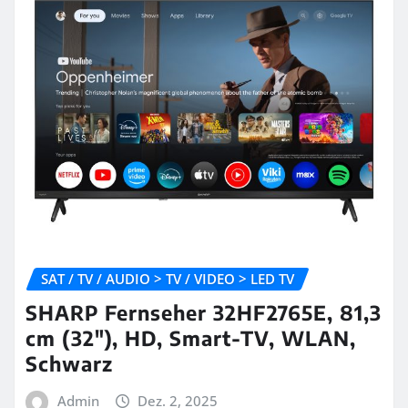
SAT / TV / AUDIO > TV / VIDEO > LED TV
SHARP Fernseher 32HF2765E, 81,3
cm (32″), HD, Smart-TV, WLAN,
Schwarz
Admin
Dez. 2, 2025