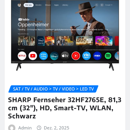
SAT / TV / AUDIO > TV / VIDEO > LED TV
SHARP Fernseher 32HF2765E, 81,3
cm (32″), HD, Smart-TV, WLAN,
Schwarz
Admin
Dez. 2, 2025