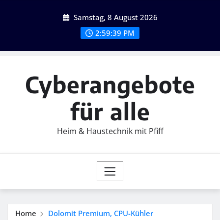
Skip
Samstag, 8 August 2026
to
content
2:59:41 PM
Cyberangebote
für alle
Heim & Haustechnik mit Pfiff
Home
Dolomit Premium, CPU-Kühler