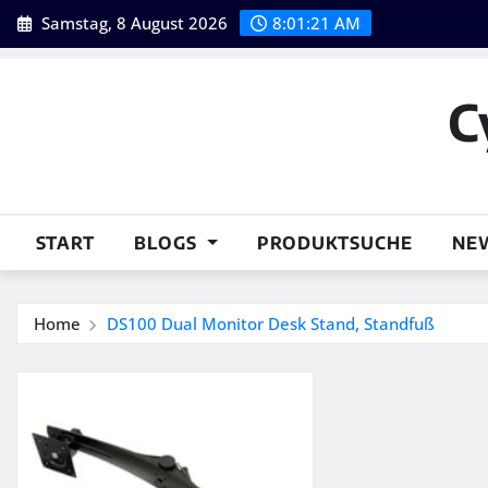
Skip
Samstag, 8 August 2026
8:01:22 AM
to
content
C
START
BLOGS
PRODUKTSUCHE
NE
Home
DS100 Dual Monitor Desk Stand, Standfuß