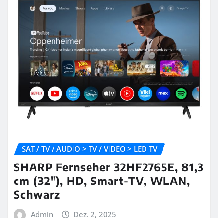
SAT / TV / AUDIO > TV / VIDEO > LED TV
SHARP Fernseher 32HF2765E, 81,3
cm (32″), HD, Smart-TV, WLAN,
Schwarz
Admin
Dez. 2, 2025