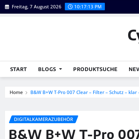
Skip
Freitag, 7 August 2026
10:17:14 PM
to
content
C
START
BLOGS
PRODUKTSUCHE
NE
Home
B&W B+W T-Pro 007 Clear – Filter – Schutz – kla
DIGITALKAMERAZUBEHÖR
B&W B+W T-Pro 007 C