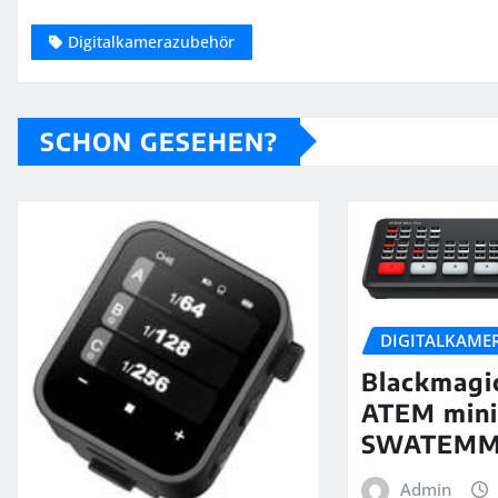
Digitalkamerazubehör
SCHON GESEHEN?
DIGITALKAME
Blackmagi
ATEM mini
SWATEMM
Admin