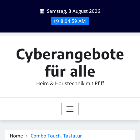
Skip
Samstag, 8 August 2026
to
content
8:05:00 AM
Cyberangebote
für alle
Heim & Haustechnik mit Pfiff
Home
Combo Touch, Tastatur