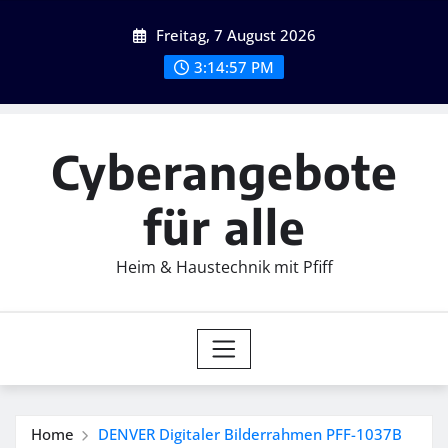
Skip
Freitag, 7 August 2026
to
content
3:14:59 PM
Cyberangebote
für alle
Heim & Haustechnik mit Pfiff
Home
DENVER Digitaler Bilderrahmen PFF-1037B