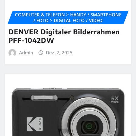
COMPUTER & TELEFON > HANDY / SMARTPHONE
/ FOTO > DIGITAL FOTO / VIDEO
DENVER Digitaler Bilderrahmen
PFF-1042DW
Admin
Dez. 2, 2025