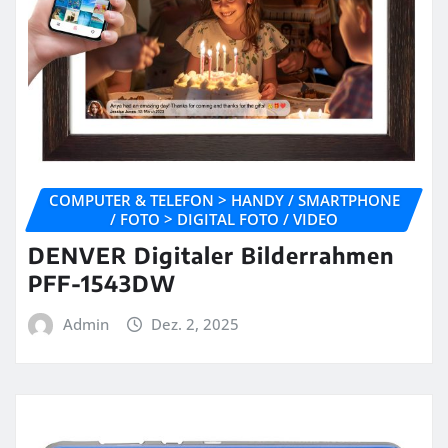
COMPUTER & TELEFON > HANDY / SMARTPHONE
/ FOTO > DIGITAL FOTO / VIDEO
DENVER Digitaler Bilderrahmen
PFF-1543DW
Admin
Dez. 2, 2025