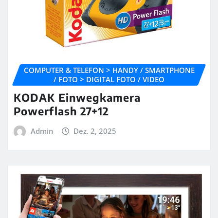
COMPUTER & TELEFON > HANDY / SMARTPHONE
/ FOTO > DIGITAL FOTO / VIDEO
KODAK Einwegkamera
Powerflash 27+12
Admin
Dez. 2, 2025