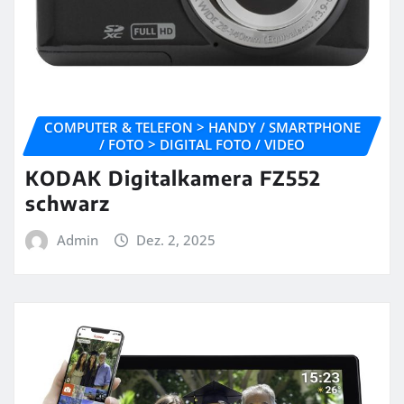
COMPUTER & TELEFON > HANDY / SMARTPHONE
/ FOTO > DIGITAL FOTO / VIDEO
KODAK Digitalkamera FZ552
schwarz
Admin
Dez. 2, 2025