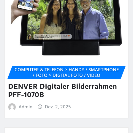
COMPUTER & TELEFON > HANDY / SMARTPHONE
/ FOTO > DIGITAL FOTO / VIDEO
DENVER Digitaler Bilderrahmen
PFF-1070B
Admin
Dez. 2, 2025