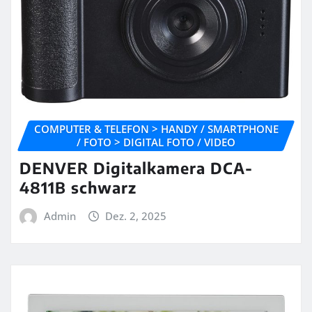
COMPUTER & TELEFON > HANDY / SMARTPHONE
/ FOTO > DIGITAL FOTO / VIDEO
DENVER Digitalkamera DCA-
4811B schwarz
Admin
Dez. 2, 2025