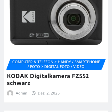
COMPUTER & TELEFON > HANDY / SMARTPHONE
/ FOTO > DIGITAL FOTO / VIDEO
KODAK Digitalkamera FZ552
schwarz
Admin
Dez. 2, 2025