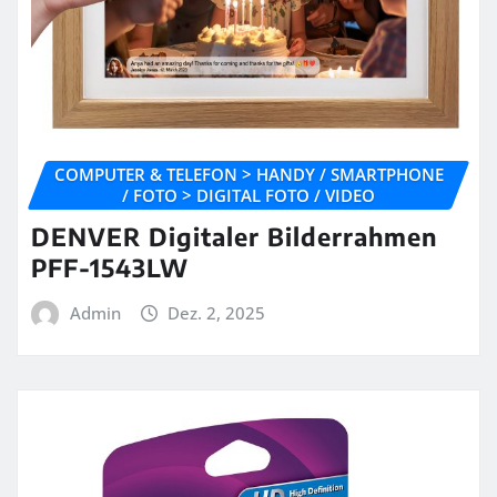
COMPUTER & TELEFON > HANDY / SMARTPHONE
/ FOTO > DIGITAL FOTO / VIDEO
DENVER Digitaler Bilderrahmen
PFF-1543LW
Admin
Dez. 2, 2025