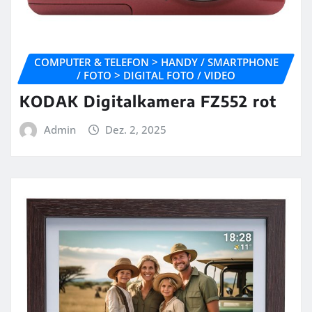
COMPUTER & TELEFON > HANDY / SMARTPHONE
/ FOTO > DIGITAL FOTO / VIDEO
KODAK Digitalkamera FZ552 rot
Admin
Dez. 2, 2025