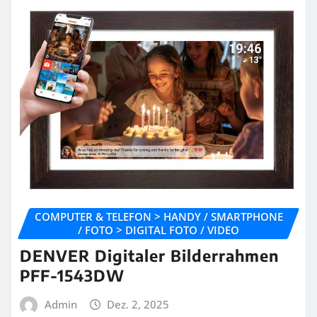
COMPUTER & TELEFON > HANDY / SMARTPHONE
/ FOTO > DIGITAL FOTO / VIDEO
DENVER Digitaler Bilderrahmen
PFF-1543DW
Admin
Dez. 2, 2025