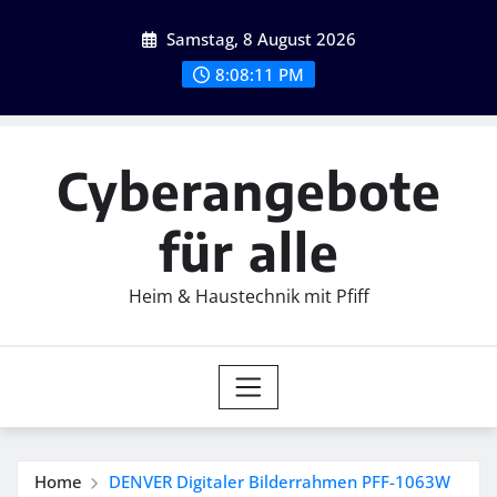
Skip
Samstag, 8 August 2026
to
content
8:08:13 PM
Cyberangebote
für alle
Heim & Haustechnik mit Pfiff
Home
DENVER Digitaler Bilderrahmen PFF-1063W