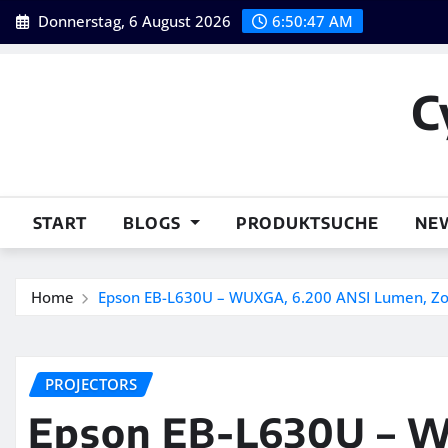
Skip
Donnerstag, 6 August 2026
6:50:48 AM
to
content
C
START
BLOGS
PRODUKTSUCHE
NE
Home
Epson EB-L630U – WUXGA, 6.200 ANSI Lumen, Zoo
PROJECTORS
Epson EB-L630U – 