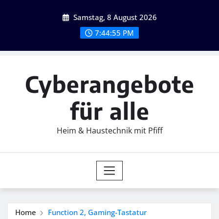
Skip
Samstag, 8 August 2026
to
content
7:44:57 PM
Cyberangebote
für alle
Heim & Haustechnik mit Pfiff
Home
Function 2, Gaming-Tastatur