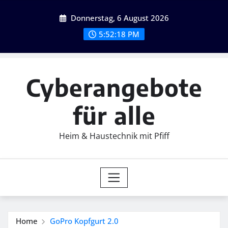
Skip
Donnerstag, 6 August 2026
to
content
5:52:19 PM
Cyberangebote
für alle
Heim & Haustechnik mit Pfiff
Home
GoPro Kopfgurt 2.0