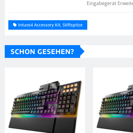
Eingabegerät Erweit
Intuos4 Accessory Kit, Stiftspitze
SCHON GESEHEN?