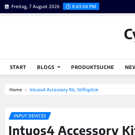
Skip
Freitag, 7 August 2026
8:43:05 PM
to
content
C
START
BLOGS
PRODUKTSUCHE
NE
Home
Intuos4 Accessory Kit, Stiftspitze
INPUT DEVICES
Intuos4 Accessory Kit