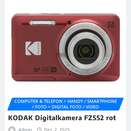
COMPUTER & TELEFON > HANDY / SMARTPHONE
/ FOTO > DIGITAL FOTO / VIDEO
KODAK Digitalkamera FZ552 rot
Admin
Dez. 2, 2025