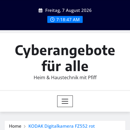
Skip
Freitag, 7 August 2026
to
content
7:18:48 AM
Cyberangebote
für alle
Heim & Haustechnik mit Pfiff
Home
KODAK Digitalkamera FZ552 rot