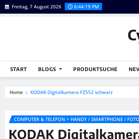
Skip
Freitag, 7 August 2026
6:44:20 PM
to
content
C
START
BLOGS
PRODUKTSUCHE
NE
Home
KODAK Digitalkamera FZ552 schwarz
COMPUTER & TELEFON > HANDY / SMARTPHONE / FOTO 
KODAK Digitalkamer