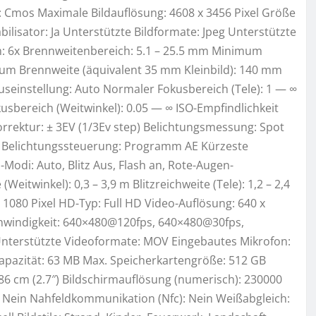
 Cmos Maximale Bildauflösung: 4608 x 3456 Pixel Größe
bilisator: Ja Unterstützte Bildformate: Jpeg Unterstützte
om: 6x Brennweitenbereich: 5.1 – 25.5 mm Minimum
um Brennweite (äquivalent 35 mm Kleinbild): 140 mm
useinstellung: Auto Normaler Fokusbereich (Tele): 1 — ∞
sbereich (Weitwinkel): 0.05 — ∞ ISO-Empfindlichkeit
orrektur: ± 3EV (1/3Ev step) Belichtungsmessung: Spot
uto Belichtungssteuerung: Programm AE Kürzeste
z-Modi: Auto, Blitz Aus, Flash an, Rote-Augen-
itwinkel): 0,3 – 3,9 m Blitzreichweite (Tele): 1,2 – 2,4
1080 Pixel HD-Typ: Full HD Video-Auflösung: 640 x
chwindigkeit: 640×480@120fps, 640×480@30fps,
terstützte Videoformate: MOV Eingebautes Mikrofon:
kapazität: 63 MB Max. Speicherkartengröße: 512 GB
86 cm (2.7″) Bildschirmauflösung (numerisch): 230000
: Nein Nahfeldkommunikation (Nfc): Nein Weißabgleich: