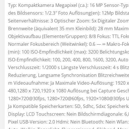
Typ: Kompaktkamera Megapixel (ca.): 16 MP Sensor-Typ:
des Bildsensors: 1/2.3″ Foto Auflösung(en): 12Mp Bildsta
Seitenverhältnisse: 3 Optischer Zoom: 5x Digitaler Zo
Brennweite (äquivalent 35 mm Kleinbild): 28 mm Maxim
Objektivaufbau (Elemente/Gruppen): 8/8 Fokus: TTL Fok
Normaler Fokusbereich (Weitwinkel): 0.6 — ∞ Makro-Foku
(min): 100 ISO-Empfindlichkeit (max): 3200 Belichtungsk
ISO-Empfindlichkeit: 100, 200, 400, 800, 1600, 3200, A
Verschlusszeit: 1/2000 s Längste Verschlusszeit: 4 s Blit
Reduzierung, Langsame Synchronisation Blitzreichweite (We
m Videoaufnahme: Ja Maximale Video-Auflösung: 1920 x 
480,1280 x 720,1920 x 1080 Auflösung bei Capture Ges
1280×720@30fps, 1280×720@60fps, 1920×1080@30fps Un
Ja Kompatible Speicherkarten: SD, Sdhc, Sdxc Speicher
Display: LCD Touchscreen: Nein Bildschirmdiagonale: 6,
Pixel USB-Version: 2.0 Hdmi: Nein Bluetooth: Nein Wlan