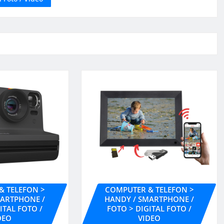
& TELEFON >
COMPUTER & TELEFON >
MARTPHONE /
HANDY / SMARTPHONE /
ITAL FOTO /
FOTO > DIGITAL FOTO /
DEO
VIDEO