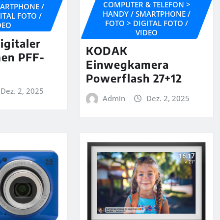
COMPUTER & TELEFON >
MARTPHONE /
HANDY / SMARTPHONE /
ITAL FOTO /
FOTO > DIGITAL FOTO /
DEO
VIDEO
gitaler
KODAK
men PFF-
Einwegkamera
Powerflash 27+12
Dez. 2, 2025
Admin
Dez. 2, 2025