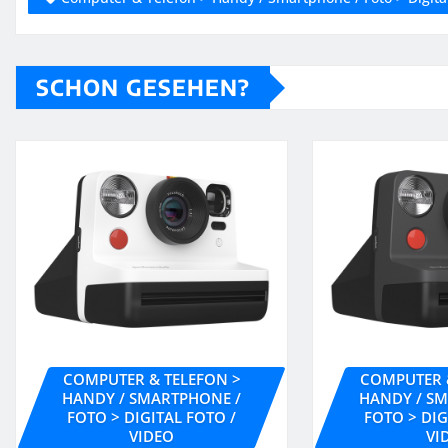
SCHON GESEHEN?
COMPUTER & TELEFON >
COMPUTER 
HANDY / SMARTPHONE /
HANDY / S
FOTO > DIGITAL FOTO /
FOTO > DIG
VIDEO
VI