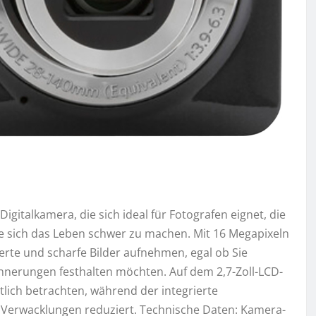
igitalkamera, die sich ideal für Fotografen eignet, die
e sich das Leben schwer zu machen. Mit 16 Megapixeln
erte und scharfe Bilder aufnehmen, egal ob Sie
nnerungen festhalten möchten. Auf dem 2,7-Zoll-LCD-
lich betrachten, während der integrierte
sen Verwacklungen reduziert. Technische Daten: Kamera-