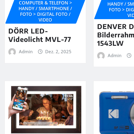
COMPUTER & TELEFON >
HANDY / S
HANDY / SMARTPHONE /
FOTO > DIG
FOTO > DIGITAL FOTO /
VI
VIDEO
DENVER Di
DÖRR LED-
Bilderrah
Videolicht MVL-77
1543LW
Admin
Dez. 2, 2025
Admin