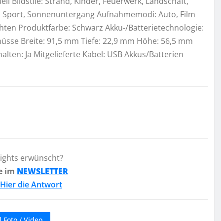
ll Bildstile: Strand, Kinder, Feuerwerk, Landschaft,
ee, Sport, Sonnenuntergang Aufnahmemodi: Auto, Film
hten Produktfarbe: Schwarz Akku-/Batterietechnologie:
Schüsse Breite: 91,5 mm Tiefe: 22,9 mm Höhe: 56,5 mm
lten: Ja Mitgelieferte Kabel: USB Akkus/Batterien
lights erwünscht?
e im
NEWSLETTER
Hier die Antwort
 Foto / Video