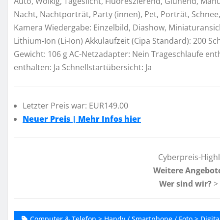
Auto, Wolkig, Tageslicht, Fluoreszierend, Glühend, Manue
Nacht, Nachtporträt, Party (innen), Pet, Porträt, Schn
Kamera Wiedergabe: Einzelbild, Diashow, Miniaturansic
Lithium-Ion (Li-Ion) Akkulaufzeit (Cipa Standard): 200 
Gewicht: 106 g AC-Netzadapter: Nein Trageschlaufe entha
enthalten: Ja Schnellstartübersicht: Ja
Letzter Preis war: EUR149.00
Neuer Preis | Mehr Infos hier
Cyberpreis-High
Weitere Angebot
Wer sind wir?
>
Computer & Telefon > Handy / Smartphone / Foto > Digital