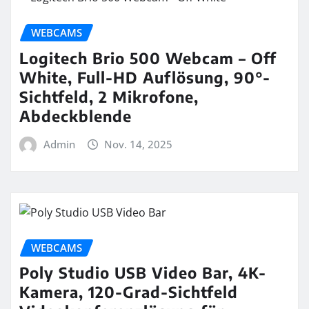
WEBCAMS
Logitech Brio 500 Webcam – Off
White, Full-HD Auflösung, 90°-
Sichtfeld, 2 Mikrofone,
Abdeckblende
Admin
Nov. 14, 2025
WEBCAMS
Poly Studio USB Video Bar, 4K-
Kamera, 120-Grad-Sichtfeld