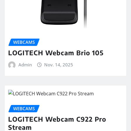
WEBCAMS
LOGITECH Webcam Brio 105
Admin
Nov. 14, 2025
WEBCAMS
LOGITECH Webcam C922 Pro
Stream