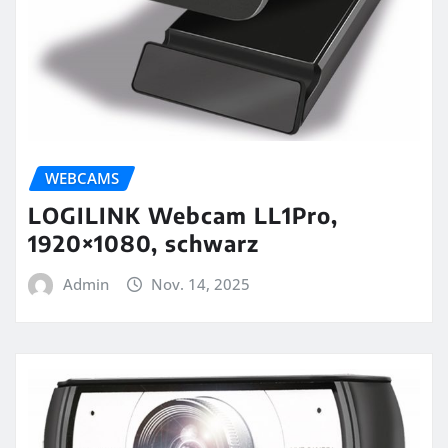
WEBCAMS
LOGILINK Webcam LL1Pro,
1920×1080, schwarz
Admin
Nov. 14, 2025