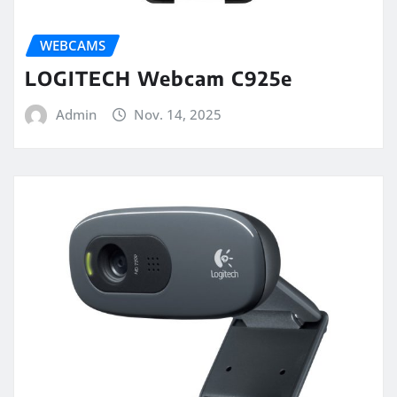
WEBCAMS
LOGITECH Webcam C925e
Admin
Nov. 14, 2025