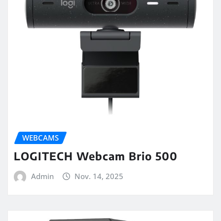
WEBCAMS
LOGITECH Webcam Brio 500
Admin
Nov. 14, 2025