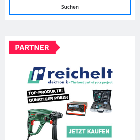
Suchen
PARTNER