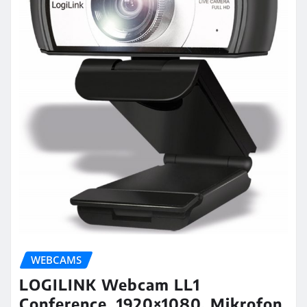
WEBCAMS
LOGILINK Webcam LL1
Conference, 1920×1080, Mikrofon