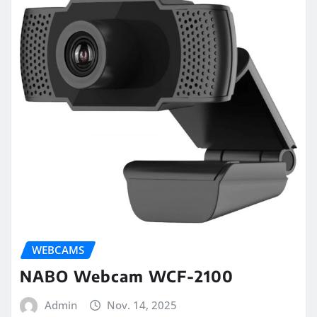
WEBCAMS
NABO Webcam WCF-2100
Admin
Nov. 14, 2025