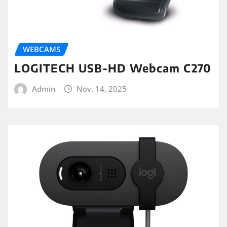
WEBCAMS
LOGITECH USB-HD Webcam C270
Admin
Nov. 14, 2025