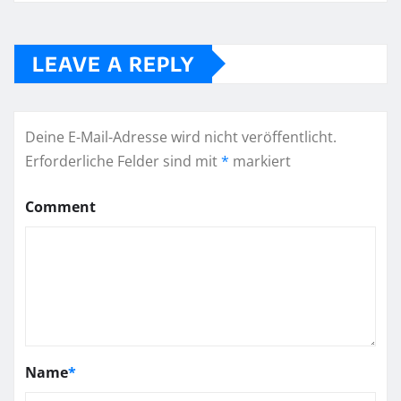
LEAVE A REPLY
Deine E-Mail-Adresse wird nicht veröffentlicht.
Erforderliche Felder sind mit
*
markiert
Comment
Name
*