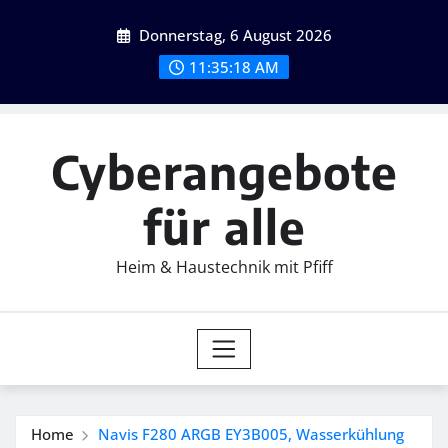
Skip
Donnerstag, 6 August 2026
to
content
11:35:20 AM
Cyberangebote
für alle
Heim & Haustechnik mit Pfiff
Home
Navis F280 ARGB EY3B005, Wasserkühlung