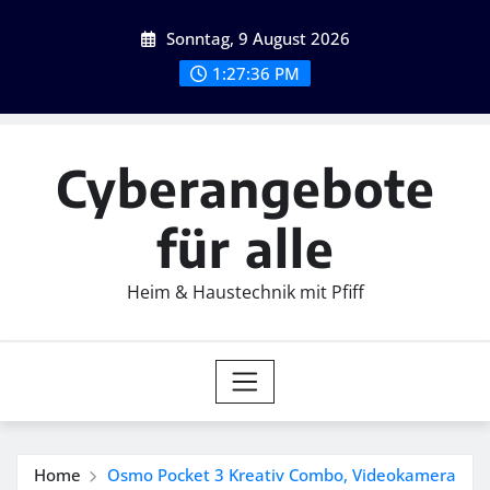
Skip
Sonntag, 9 August 2026
to
content
1:27:38 PM
Cyberangebote
für alle
Heim & Haustechnik mit Pfiff
Home
Osmo Pocket 3 Kreativ Combo, Videokamera