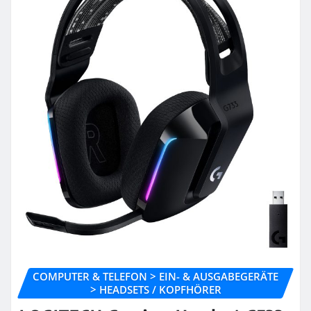
COMPUTER & TELEFON > EIN- & AUSGABEGERÄTE
> HEADSETS / KOPFHÖRER