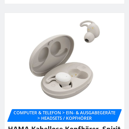
COMPUTER & TELEFON > EIN- & AUSGABEGERÄTE
> HEADSETS / KOPFHÖRER
HAMA Kabellose Kopfhörer, Spirit