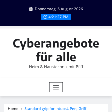
Skip
Donnerstag, 6 August 2026
to
content
4:21:28 PM
Cyberangebote
für alle
Heim & Haustechnik mit Pfiff
Home
Standard grip for Intuos4 Pen, Griff