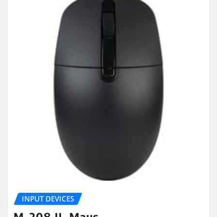
INPUT DEVICES
M-208 II, Maus