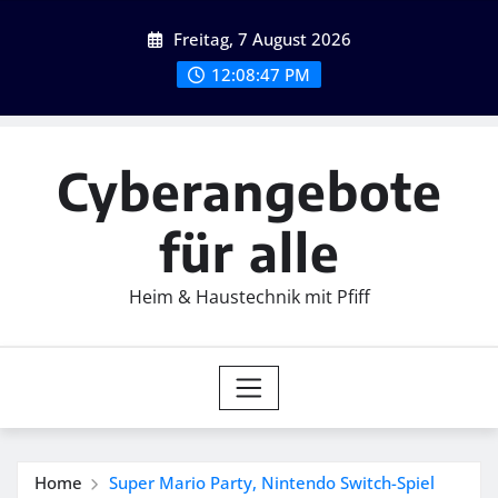
Skip
Freitag, 7 August 2026
to
content
12:08:49 PM
Cyberangebote
für alle
Heim & Haustechnik mit Pfiff
Home
Super Mario Party, Nintendo Switch-Spiel