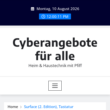
Skip
Montag, 10 August 2026
to
content
12:00:13 PM
Cyberangebote
für alle
Heim & Haustechnik mit Pfiff
Home
Surface (2. Edition), Tastatur