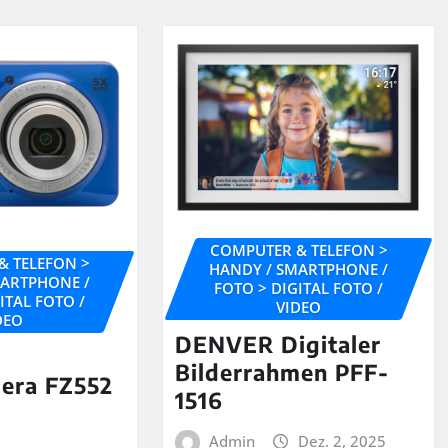
COMPUTER & TELEFON >
& TELEFON >
HANDY / SMARTPHONE /
MARTPHONE /
FOTO > DIGITAL FOTO /
ITAL FOTO /
VIDEO
DEO
DENVER Digitaler
Bilderrahmen PFF-
mera FZ552
1516
Admin
Dez. 2, 2025