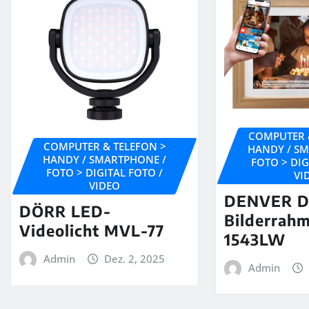
COMPUTER 
COMPUTER & TELEFON >
HANDY / S
HANDY / SMARTPHONE /
FOTO > DIG
FOTO > DIGITAL FOTO /
VI
VIDEO
DENVER Di
DÖRR LED-
Bilderrah
Videolicht MVL-77
1543LW
Admin
Dez. 2, 2025
Admin