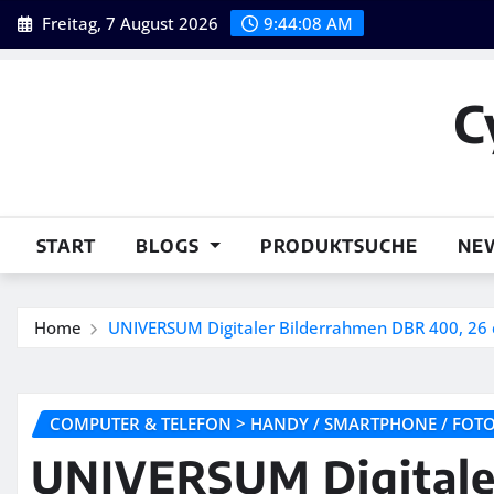
Skip
Freitag, 7 August 2026
9:44:10 AM
to
content
C
START
BLOGS
PRODUKTSUCHE
NE
Home
UNIVERSUM Digitaler Bilderrahmen DBR 400, 26 
COMPUTER & TELEFON > HANDY / SMARTPHONE / FOTO 
UNIVERSUM Digitale