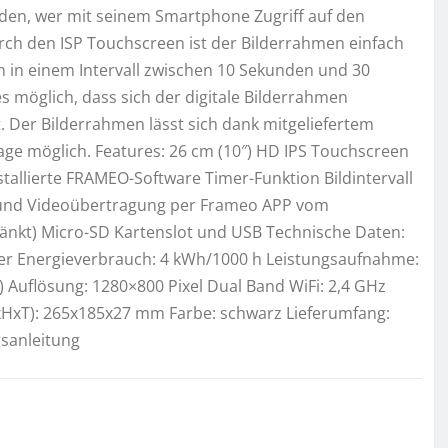
iden, wer mit seinem Smartphone Zugriff auf den
rch den ISP Touchscreen ist der Bilderrahmen einfach
 in einem Intervall zwischen 10 Sekunden und 30
es möglich, dass sich der digitale Bilderrahmen
. Der Bilderrahmen lässt sich dank mitgeliefertem
age möglich. Features: 26 cm (10″) HD IPS Touchscreen
stallierte FRAMEO-Software Timer-Funktion Bildintervall
d- und Videoübertragung per Frameo APP vom
ränkt) Micro-SD Kartenslot und USB Technische Daten:
ter Energieverbrauch: 4 kWh/1000 h Leistungsaufnahme:
 Auflösung: 1280×800 Pixel Dual Band WiFi: 2,4 GHz
xHxT): 265x185x27 mm Farbe: schwarz Lieferumfang:
gsanleitung