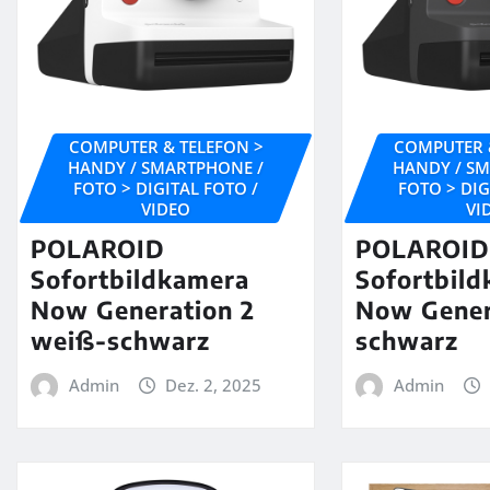
COMPUTER & TELEFON >
COMPUTER 
HANDY / SMARTPHONE /
HANDY / S
FOTO > DIGITAL FOTO /
FOTO > DIG
VIDEO
VI
POLAROID
POLAROI
Sofortbildkamera
Sofortbil
Now Generation 2
Now Gener
weiß-schwarz
schwarz
Admin
Dez. 2, 2025
Admin