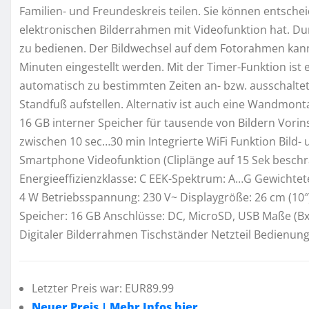
Familien- und Freundeskreis teilen. Sie können entsche
elektronischen Bilderrahmen mit Videofunktion hat. Du
zu bedienen. Der Bildwechsel auf dem Fotorahmen kann
Minuten eingestellt werden. Mit der Timer-Funktion ist 
automatisch zu bestimmten Zeiten an- bzw. ausschaltet
Standfuß aufstellen. Alternativ ist auch eine Wandmont
16 GB interner Speicher für tausende von Bildern Vorin
zwischen 10 sec…30 min Integrierte WiFi Funktion Bil
Smartphone Videofunktion (Cliplänge auf 15 Sek besch
Energieeffizienzklasse: C EEK-Spektrum: A…G Gewichte
4 W Betriebsspannung: 230 V~ Displaygröße: 26 cm (10″)
Speicher: 16 GB Anschlüsse: DC, MicroSD, USB Maße (B
Digitaler Bilderrahmen Tischständer Netzteil Bedienun
Letzter Preis war: EUR89.99
Neuer Preis | Mehr Infos hier