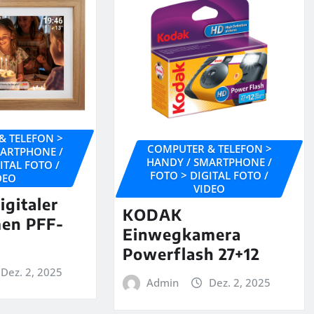
& TELEFON >
COMPUTER & TELEFON >
MARTPHONE /
HANDY / SMARTPHONE /
ITAL FOTO /
FOTO > DIGITAL FOTO /
DEO
VIDEO
gitaler
KODAK
men PFF-
Einwegkamera
Powerflash 27+12
Dez. 2, 2025
Admin
Dez. 2, 2025