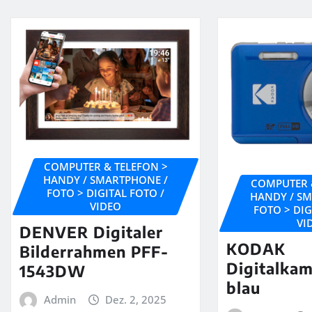
COMPUTER & TELEFON >
HANDY / SMARTPHONE /
COMPUTER 
FOTO > DIGITAL FOTO /
HANDY / S
VIDEO
FOTO > DIG
VI
DENVER Digitaler
KODAK
Bilderrahmen PFF-
Digitalka
1543DW
blau
Admin
Dez. 2, 2025