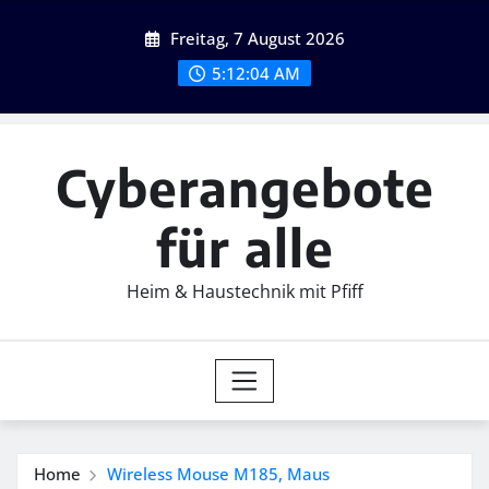
Skip
Freitag, 7 August 2026
to
content
5:12:06 AM
Cyberangebote
für alle
Heim & Haustechnik mit Pfiff
Home
Wireless Mouse M185, Maus