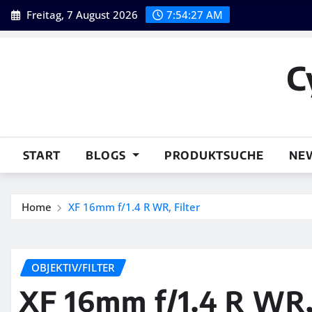
Skip
Freitag, 7 August 2026
7:54:28 AM
to
content
C
START
BLOGS
PRODUKTSUCHE
NE
Home
XF 16mm f/1.4 R WR, Filter
OBJEKTIV/FILTER
XF 16mm f/1.4 R WR, 