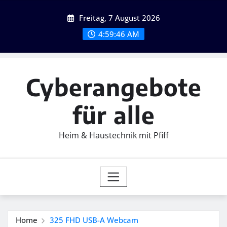
Skip
Freitag, 7 August 2026
to
content
4:59:47 AM
Cyberangebote
für alle
Heim & Haustechnik mit Pfiff
Home
325 FHD USB-A Webcam