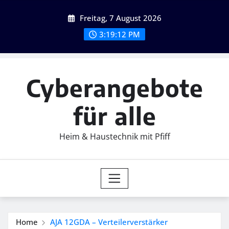
Skip
Freitag, 7 August 2026
to
content
3:19:13 PM
Cyberangebote
für alle
Heim & Haustechnik mit Pfiff
Home
AJA 12GDA – Verteilerverstärker