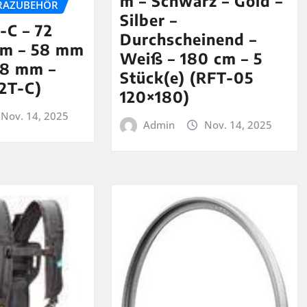
m – Schwarz – Gold –
RAZUBEHÖR
Silber –
-C – 72
Durchscheinend –
mm – 58 mm
Weiß – 180 cm – 5
08 mm –
Stück(e) (RFT-05
2T-C)
120×180)
Nov. 14, 2025
Admin
Nov. 14, 2025