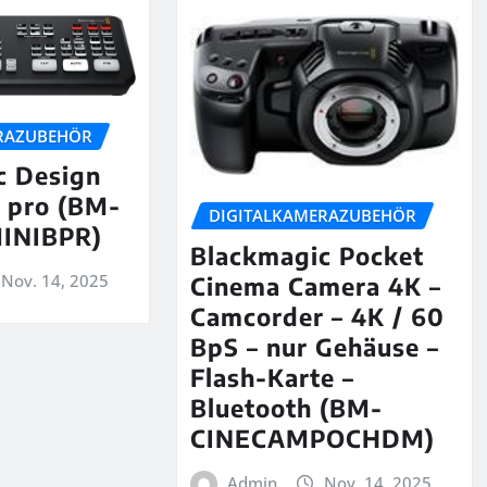
RAZUBEHÖR
c Design
 pro (BM-
DIGITALKAMERAZUBEHÖR
INIBPR)
Blackmagic Pocket
Nov. 14, 2025
Cinema Camera 4K –
Camcorder – 4K / 60
BpS – nur Gehäuse –
Flash-Karte –
Bluetooth (BM-
CINECAMPOCHDM)
Admin
Nov. 14, 2025