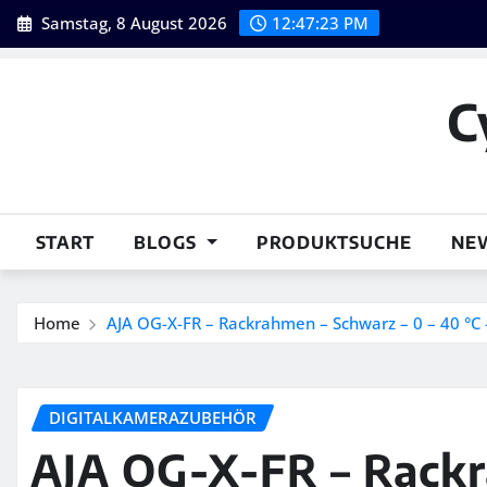
Skip
Samstag, 8 August 2026
12:47:24 PM
to
content
C
START
BLOGS
PRODUKTSUCHE
NE
Home
AJA OG-X-FR – Rackrahmen – Schwarz – 0 – 40 °
DIGITALKAMERAZUBEHÖR
AJA OG-X-FR – Rackr