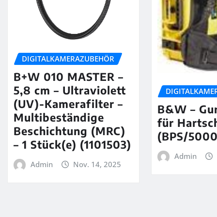
DIGITALKAMERAZUBEHÖR
B+W 010 MASTER –
5,8 cm – Ultraviolett
DIGITALKAME
(UV)-Kamerafilter –
B&W – Gu
Multibeständige
für Hartsc
Beschichtung (MRC)
(BPS/5000
– 1 Stück(e) (1101503)
Admin
Admin
Nov. 14, 2025