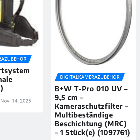
RAZUBEHÖR
rtsystem
DIGITALKAMERAZUBEHÖR
hale
)
B+W T-Pro 010 UV –
9,5 cm –
Nov. 14, 2025
Kameraschutzfilter –
Multibeständige
Beschichtung (MRC)
– 1 Stück(e) (1097761)