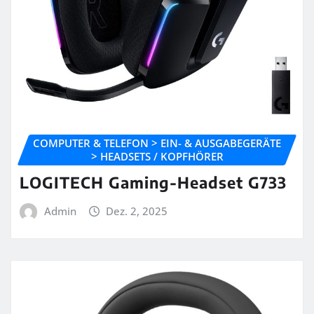
COMPUTER & TELEFON > EIN- & AUSGABEGERÄTE
> HEADSETS / KOPFHÖRER
LOGITECH Gaming-Headset G733
Admin
Dez. 2, 2025