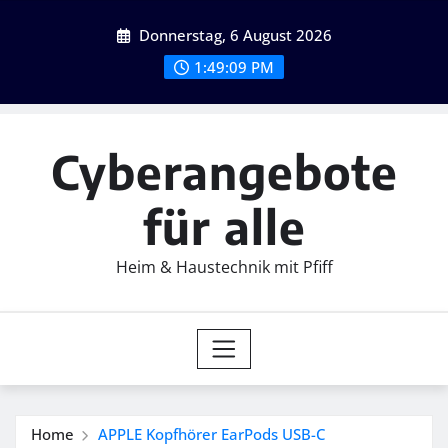
Skip
Donnerstag, 6 August 2026
to
content
1:49:10 PM
Cyberangebote
für alle
Heim & Haustechnik mit Pfiff
Home
APPLE Kopfhörer EarPods USB-C