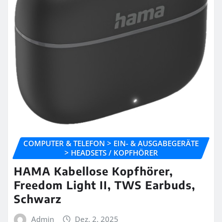
COMPUTER & TELEFON > EIN- & AUSGABEGERÄTE
> HEADSETS / KOPFHÖRER
HAMA Kabellose Kopfhörer,
Freedom Light II, TWS Earbuds,
Schwarz
Admin
Dez. 2, 2025