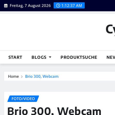
Skip
Freitag, 7 August 2026
1:12:38 AM
to
content
C
START
BLOGS
PRODUKTSUCHE
NE
Home
Brio 300, Webcam
FOTO/VIDEO
Brio 300, Webcam