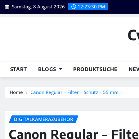
Skip
Samstag, 8 August 2026
12:23:31 PM
to
content
C
START
BLOGS
PRODUKTSUCHE
NE
Home
Canon Regular – Filter – Schutz – 55 mm
DIGITALKAMERAZUBEHÖR
Canon Regular – Filt