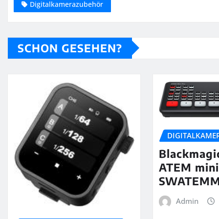
Digitalkamerazubehör
SCHON GESEHEN?
DIGITALKAME
Blackmagi
ATEM mini
SWATEMM
Admin