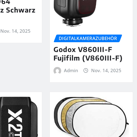
D64
tz Schwarz
Nov. 14, 2025
DIGITALKAMERAZUBEHÖR
Godox V860III-F
Fujifilm (V860III-F)
Admin
Nov. 14, 2025