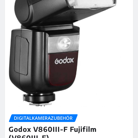
DIGITALKAMERAZUBEHÖR
Godox V860III-F Fujifilm
(V860III-F)