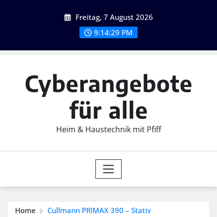
Skip
Freitag, 7 August 2026
to
content
9:14:31 PM
Cyberangebote
für alle
Heim & Haustechnik mit Pfiff
Home
Cullmann PRIMAX 390 – Stativ