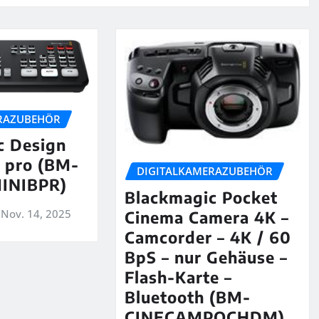
RAZUBEHÖR
c Design
 pro (BM-
DIGITALKAMERAZUBEHÖR
INIBPR)
Blackmagic Pocket
Nov. 14, 2025
Cinema Camera 4K –
Camcorder – 4K / 60
BpS – nur Gehäuse –
Flash-Karte –
Bluetooth (BM-
CINECAMPOCHDM)