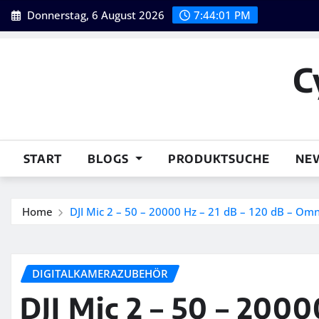
Skip
Donnerstag, 6 August 2026
7:44:03 PM
to
content
C
START
BLOGS
PRODUKTSUCHE
NE
Home
DJI Mic 2 – 50 – 20000 Hz – 21 dB – 120 dB – Omn
DIGITALKAMERAZUBEHÖR
DJI Mic 2 – 50 – 2000