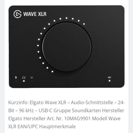
Kurzinfo: Elgato Wave XLR – Audio-Schnittstelle – 24-
Bit – 96 kHz – USB-C Gruppe Soundkarten Hersteller
Elgato Hersteller Art. Nr. 10MAG9901 Modell Wave
XLR EAN/UPC Hauptmerkmale