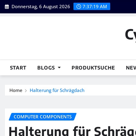
Skip
Donnerstag, 6 August 2026
7:37:20 AM
to
content
C
START
BLOGS
PRODUKTSUCHE
NE
Home
Halterung für Schrägdach
COMPUTER COMPONENTS
Halterung für Schrä