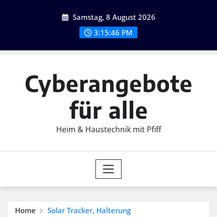
Skip
Samstag, 8 August 2026
to
content
3:15:47 PM
Cyberangebote
für alle
Heim & Haustechnik mit Pfiff
Home
Solar Tracker, Halterung