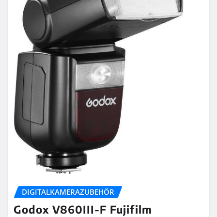
DIGITALKAMERAZUBEHÖR
Godox V860III-F Fujifilm