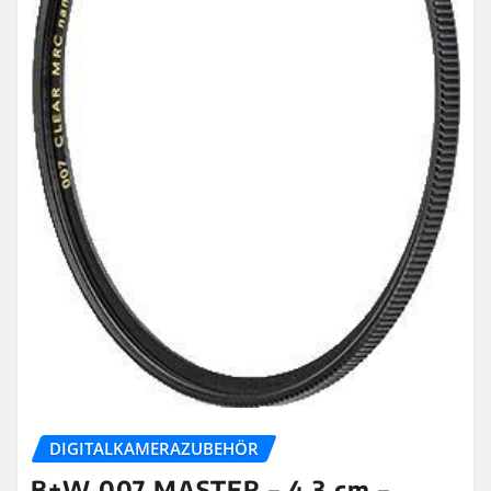
DIGITALKAMERAZUBEHÖR
B+W 007 MASTER – 4,3 cm –