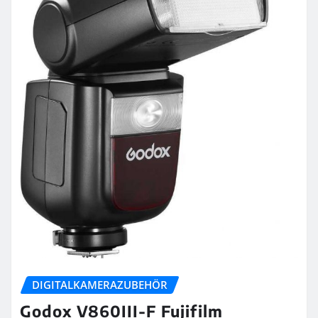
DIGITALKAMERAZUBEHÖR
Godox V860III-F Fujifilm