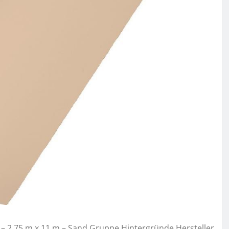
– 2.75 m x 11 m – Sand Gruppe Hintergründe Hersteller