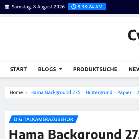
Skip
Samstag, 8 August 2026
8:38:25 AM
to
content
C
START
BLOGS
PRODUKTSUCHE
NE
Home
Hama Background 275 – Hintergrund – Papier – 
DIGITALKAMERAZUBEHÖR
Hama Background 275