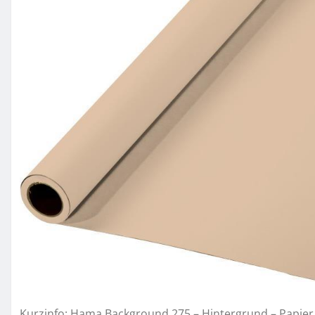
Kurzinfo: Hama Background 275 – Hintergrund – Papier 