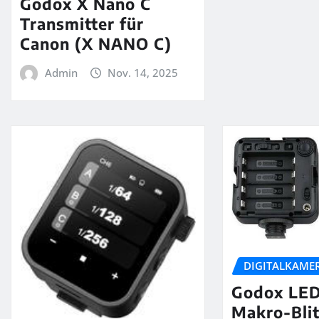
Godox X Nano C
Transmitter für
Canon (X NANO C)
Admin
Nov. 14, 2025
DIGITALKAME
Godox LE
Makro-Bli