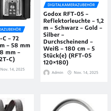
DIGITALKAMERAZUBEHÖR
Godox RFT-05 –
Reflektorleuchte – 1,2
m – Schwarz – Gold –
RAZUBEHÖR
Silber –
-C – 72
Durchscheinend –
mm – 58 mm
Weiß – 180 cm – 5
08 mm –
Stück(e) (RFT-05
2T-C)
120×180)
Nov. 14, 2025
Admin
Nov. 14, 2025